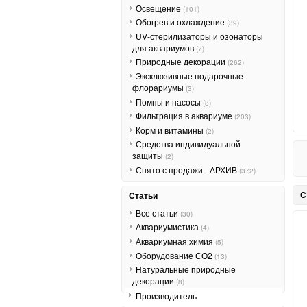
Освещение
(101)
Обогрев и охлаждение
(39)
UV-стерилизаторы и озонаторы
для аквариумов
(7)
Природные декорации
(262)
Эксклюзивные подарочные
флорариумы
(3)
Помпы и насосы
(8)
Фильтрация в аквариуме
(203)
Корм и витамины
(2)
Средства индивидуальной
защиты
(2)
Снято с продажи - АРХИВ
(372)
С
Статьи
Все статьи
(30)
Аквариумистика
(4)
Аквариумная химия
(5)
Оборудование СО2
(13)
Натуральные природные
декорации
(8)
Производитель