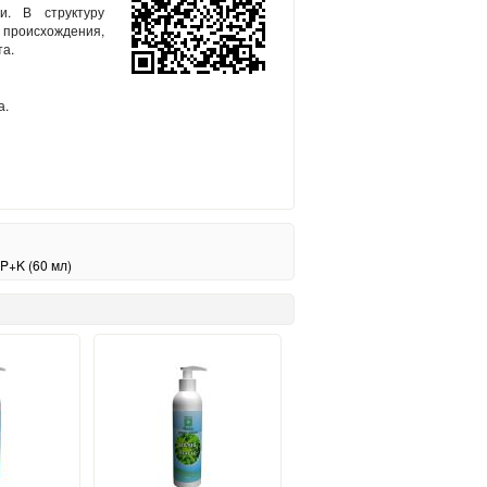
и. В структуру
происхождения,
та.
а.
P+K (60 мл)