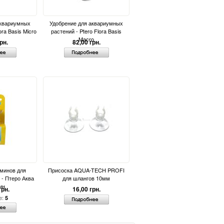
аквариумных
Удобрение для аквариумных
ora Basis Micro
растений - Ptero Flora Basis
Macro
рн.
82,00 грн.
минов для
Присоска AQUA-TECH PROFI
- Птеро Аква
для шлангов 10мм
ин
грн.
16,00 грн.
е:
5