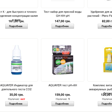
ст К - для быстрого и точного
Тест набор для пресной воды
Удобрение для 
еделения концентрации калия
GH-KH-pH
растений - Ptero Fl
в воде
161,00 грн.
147,00 грн.
82,00 г
AQUAYER Индикатор для
AQUAYER тест pH+КН
Комплекс вита
длительного теста СО2
аквариумных рыб 
Витам
35,00 грн.
159,00 грн.
120,00 
Наличие:
Наличие:
Наличи
нет
1