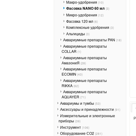
Макро-удобрения
(10)
Фасовка NANO 60 мл
(3)
Микро-удобрения
(12)
Фасовка 120 мл
(6)
Комплексные удобрения
(3)
Альгициды
(3)
Аквариумные препараты PAN
(18)
Аквариумные препараты
COLLAR
(1)
Аквариумные препараты
АмазониЯ
(28)
Аквариумные препараты
ECOMIN
(43)
Аквариумные препараты
RIKKA
(62)
Аквариумные препараты
AQUAYER
(71)
Аквариумы и тумбы
(53)
Аксессуары и принадлежности
(91)
Измерительные и электронные
Р
приборы
(39)
Инструмент
(106)
Оборудование СО2
(281)