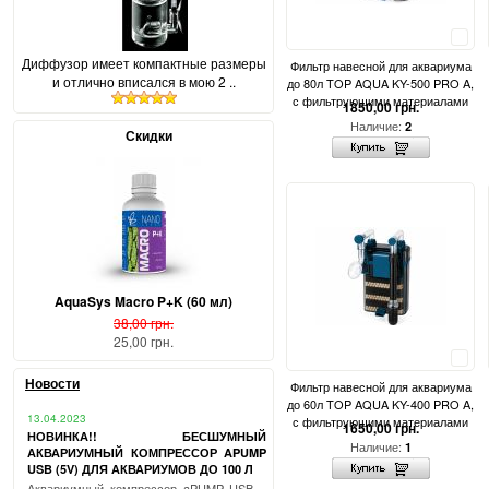
Сравнить
Диффузор имеет компактные размеры
Фильтр навесной для аквариума
и отлично вписался в мою 2 ..
до 80л TOP AQUA KY-500 PRO A,
с фильтрующими материалами
1850,00 грн.
Наличие:
2
Скидки
AquaSys Macro P+K (60 мл)
38,00 грн.
25,00 грн.
Сравнить
Новости
Фильтр навесной для аквариума
до 60л TOP AQUA KY-400 PRO A,
13.04.2023
с фильтрующими материалами
1650,00 грн.
НОВИНКА!! БЕСШУМНЫЙ
Наличие:
1
АКВАРИУМНЫЙ КОМПРЕССОР APUMP
USB (5V) ДЛЯ АКВАРИУМОВ ДО 100 Л
Аквариумный компрессор aPUMP USB –