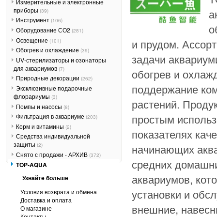
Измерительные и электронные
приборы
а
(39)
Инструмент
(106)
о
Оборудование СО2
(281)
Освещение
и прудом. Ассор
(101)
Обогрев и охлаждение
(39)
задачи аквариум
UV-стерилизаторы и озонаторы
для аквариумов
(7)
обогрев и охлаж
Природные декорации
(262)
поддержание ком
Эксклюзивные подарочные
флорариумы
(3)
растений. Проду
Помпы и насосы
(8)
простым использ
Фильтрация в аквариуме
(203)
Корм и витамины
(2)
показателях кач
Средства индивидуальной
защиты
начинающих аква
(2)
Снято с продажи - АРХИВ
(372)
средних домашни
TOP-AQUA
аквариумов, кот
Узнайте больше
установки и обс
Условия возврата и обмена
Доставка и оплата
внешние, навесн
О магазине
Контакты