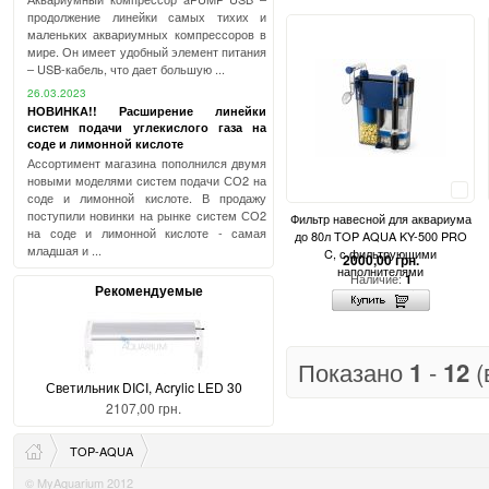
продолжение линейки самых тихих и
маленьких аквариумных компрессоров в
мире. Он имеет удобный элемент питания
– USB-кабель, что дает большую ...
26.03.2023
НОВИНКА!! Расширение линейки
систем подачи углекислого газа на
соде и лимонной кислоте
Ассортимент магазина пополнился двумя
новыми моделями систем подачи СО2 на
Сравнить
соде и лимонной кислоте. В продажу
поступили новинки на рынке систем СО2
Фильтр навесной для аквариума
на соде и лимонной кислоте - самая
до 80л TOP AQUA KY-500 PRO
младшая и ...
C, с фильтрующими
2000,00 грн.
наполнителями
Наличие:
1
Рекомендуемые
Показано
1
-
12
(
Светильник DICI, Acrylic LED 30
2107,00 грн.
TOP-AQUA
© MyAquarium 2012