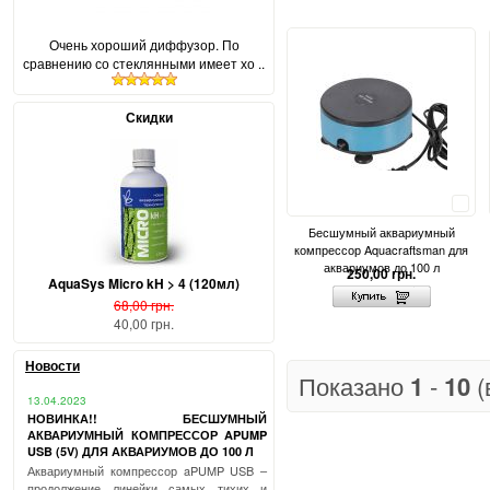
Очень хороший диффузор. По
сравнению со стеклянными имеет хо ..
Скидки
Сравнить
Бесшумный аквариумный
компрессор Aquacraftsman для
аквариумов до 100 л
250,00 грн.
AquaSys Micro kH > 4 (120мл)
68,00 грн.
40,00 грн.
Новости
Показано
1
-
10
(
13.04.2023
НОВИНКА!! БЕСШУМНЫЙ
АКВАРИУМНЫЙ КОМПРЕССОР APUMP
USB (5V) ДЛЯ АКВАРИУМОВ ДО 100 Л
Аквариумный компрессор aPUMP USB –
продолжение линейки самых тихих и