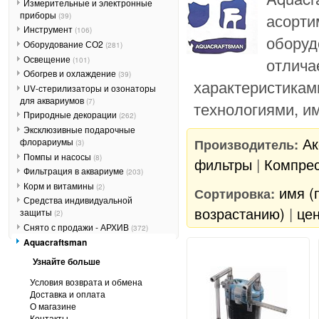
Измерительные и электронные
приборы
асорти
(39)
Инструмент
(106)
оборуд
Оборудование СО2
(281)
Освещение
отлича
(101)
Обогрев и охлаждение
(39)
характеристикам
UV-стерилизаторы и озонаторы
для аквариумов
(7)
технологиями, и
Природные декорации
(262)
Эксклюзивные подарочные
Ак
Производитель:
флорариумы
(3)
Помпы и насосы
(8)
фильтры
|
Компрес
Фильтрация в аквариуме
(203)
Корм и витамины
(2)
имя (
Сортировка:
Средства индивидуальной
возрастанию)
|
цен
защиты
(2)
Снято с продажи - АРХИВ
(372)
Aquacraftsman
Узнайте больше
Условия возврата и обмена
Доставка и оплата
О магазине
Контакты