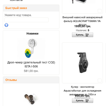
Быстрый заказ
Сравнить
Укажите код товара.
Внешний навесной аквариумный
фильтр AQUACRAFTSMAN YA-
8011H
1950,00 грн.
Наличие:
5
Новинки
Дроп-чекер (длительный тест СО2)
ISTA I-506
581,00 грн.
Отзывы
Сравнить
Кулер - вентилятор
Aquacraftsman для охлаждения
аквариумов до 100л и
950,00 грн.
террариумов