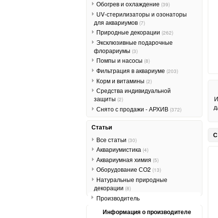
Обогрев и охлаждение
(39)
UV-стерилизаторы и озонаторы
для аквариумов
(7)
Природные декорации
(262)
Эксклюзивные подарочные
флорариумы
(3)
Помпы и насосы
(8)
Фильтрация в аквариуме
(203)
Корм и витамины
(2)
Средства индивидуальной
защиты
И
(2)
д
Снято с продажи - АРХИВ
(372)
Статьи
С
Все статьи
(30)
Аквариумистика
(4)
Аквариумная химия
(5)
Оборудование СО2
(13)
Натуральные природные
декорации
(8)
Производитель
Информация о производителе