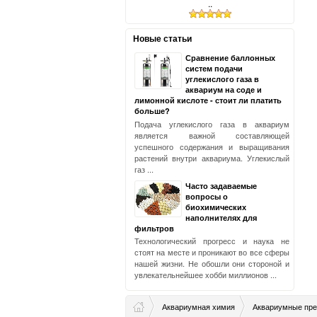
..
Новые статьи
Сравнение баллонных
систем подачи
углекислого газа в
аквариум на соде и
лимонной кислоте - стоит ли платить
больше?
Подача углекислого газа в аквариум
является важной составляющей
успешного содержания и выращивания
растений внутри аквариума. Углекислый
газ ...
Часто задаваемые
вопросы о
биохимических
наполнителях для
фильтров
Технологический прогресс и наука не
стоят на месте и проникают во все сферы
нашей жизни. Не обошли они стороной и
увлекательнейшее хобби миллионов ...
Аквариумная химия
Аквариумные пре