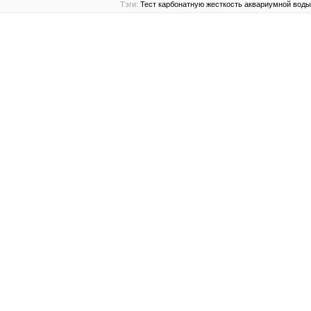
Тэги:
Тест
карбонатную
жесткость
аквариумной
воды