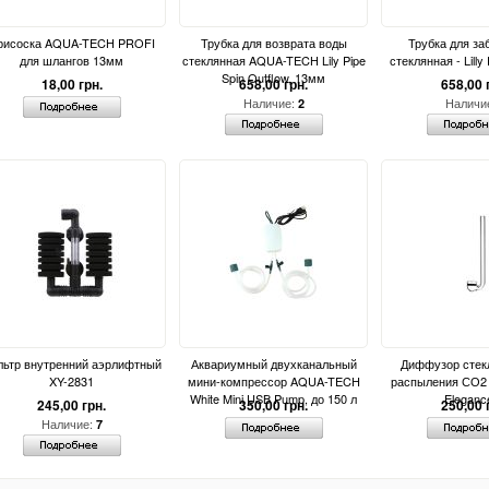
рисоска AQUA-TECH PROFI
Трубка для возврата воды
Трубка для за
для шлангов 13мм
стеклянная AQUA-TECH Lily Pipe
стеклянная - Lill
Spin Outflow, 13мм
18,00 грн.
658,00 грн.
658,00 
Наличие:
Наличи
2
льтр внутренний аэрлифтный
Аквариумный двухканальный
Диффузор стек
XY-2831
мини-компрессор AQUA-TECH
распыления СО
White Mini USB Pump, до 150 л
Eleganc
245,00 грн.
350,00 грн.
250,00 
Наличие:
7