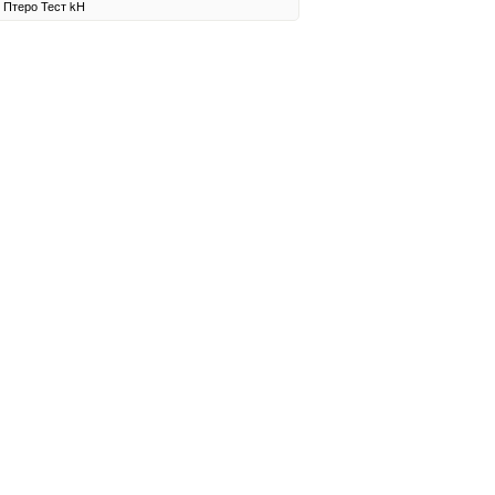
Птеро
Тест
kH