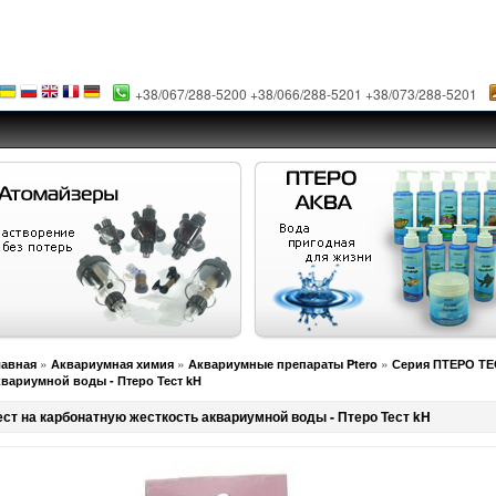
+38/067/288-5200 +38/066/288-5201 +38/073/288-5201
»
»
»
лавная
Аквариумная химия
Аквариумные препараты Ptero
Серия ПТЕРО ТЕ
квариумной воды - Птеро Тест kH
ест на карбонатную жесткость аквариумной воды - Птеро Тест kH