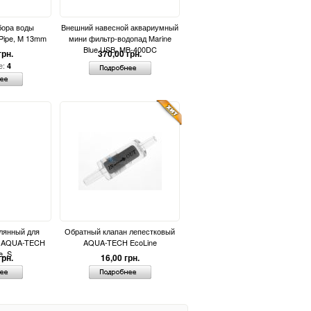
бора воды
Внешний навесной аквариумный
y Pipe, M 13mm
мини фильтр-водопад Marine
Blue USB, MB-400DC
грн.
370,00 грн.
е:
4
лянный для
Обратный клапан лепестковый
2 AQUA-TECH
AQUA-TECH EcoLine
e, S
грн.
16,00 грн.