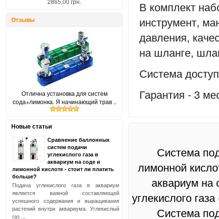
2865,00 грн.
В комплект наб
инструмент, ма
Отзывы
давления, каче
на шланге, шла
Система доступ
Гарантия - 3 ме
Отлична установка для систем
сода+лимонка. Я начинающий трав ..
Новые статьи
Сравнение баллонных
систем подачи
Система под
углекислого газа в
аквариум на соде и
лимонной кисло
лимонной кислоте - стоит ли платить
больше?
аквариум на 
Подача углекислого газа в аквариум
является важной составляющей
углекислого газа
успешного содержания и выращивания
растений внутри аквариума. Углекислый
Система под
газ ...