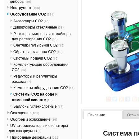
приборы
(39)
Инструмент
(106)
Оборудование СО2
(281)
Аксессуары СО2
(26)
Диффузоры стеклянные
(38)
Реакторы, миксеры, атомайзеры
для растворения СО2
(66)
Счетчики пузырьков СО2
(15)
Обратные клапана СО2
(12)
Системы подачи СО2
(15)
Комплектующие оборудования
СО2
(55)
Редукторы и регуляторы
расхода
(7)
Комплекты оборудования СО2
(14)
Системы СО2 на соде и
лимонной кислоте
(16)
Баллоны углекислотные
(17)
Освещение
(101)
Описание
Отзыв
Обогрев и охлаждение
(39)
UV-стерилизаторы и озонаторы
Система п
для аквариумов
(7)
Природные декорации
(262)