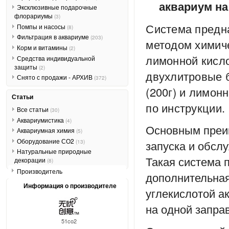
аквариум на
Эксклюзивные подарочные
флорариумы
(3)
Система предн
Помпы и насосы
(8)
Фильтрация в аквариуме
(203)
методом химиче
Корм и витамины
(2)
лимонной кисло
Средства индивидуальной
защиты
(2)
двухлитровые б
Снято с продажи - АРХИВ
(372)
(200г) и лимон
Статьи
по инструкции.
Все статьи
(30)
Аквариумистика
(4)
Основным преим
Аквариумная химия
(5)
Оборудование СО2
запуска и обсл
(13)
Натуральные природные
Такая система 
декорации
(8)
Производитель
дополнительная
Информация о производителе
углекислотой а
на одной запра
51co2