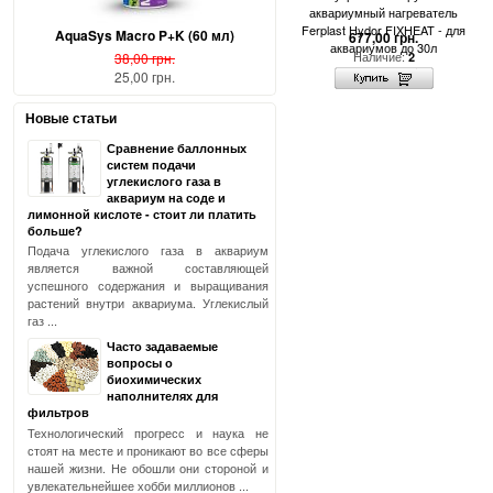
аквариумный нагреватель
Ferplast Hydor FIXHEAT - для
AquaSys Macro P+K (60 мл)
677,00 грн.
аквариумов до 30л
Наличие:
38,00 грн.
2
25,00 грн.
Новые статьи
Сравнение баллонных
систем подачи
углекислого газа в
аквариум на соде и
лимонной кислоте - стоит ли платить
больше?
Подача углекислого газа в аквариум
является важной составляющей
успешного содержания и выращивания
растений внутри аквариума. Углекислый
газ ...
Часто задаваемые
вопросы о
биохимических
наполнителях для
фильтров
Технологический прогресс и наука не
стоят на месте и проникают во все сферы
нашей жизни. Не обошли они стороной и
увлекательнейшее хобби миллионов ...