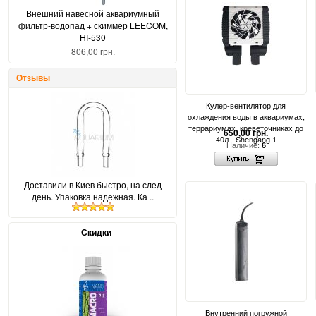
Внешний навесной аквариумный
фильтр-водопад + скиммер LEECOM,
HI-530
806,00 грн.
Отзывы
Кулер-вентилятор для
охлаждения воды в аквариумах,
террариумах, креветочниках до
650,00 грн.
40л - Shengang 1
Наличие:
6
Доставили в Киев быстро, на след
день. Упаковка надежная. Ка ..
Скидки
Внутренний погружной