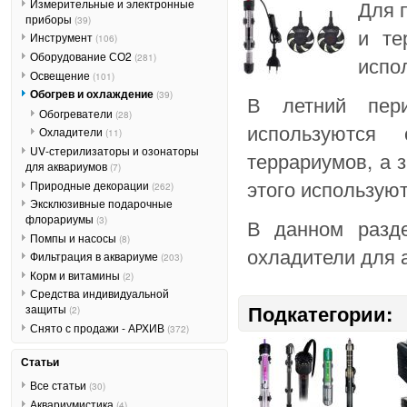
Для 
Измерительные и электронные
приборы
(39)
и те
Инструмент
(106)
Оборудование СО2
(281)
испо
Освещение
(101)
Обогрев и охлаждение
(39)
В летний пер
Обогреватели
(28)
используются
Охладители
(11)
UV-стерилизаторы и озонаторы
террариумов, а 
для аквариумов
(7)
этого использую
Природные декорации
(262)
Эксклюзивные подарочные
флорариумы
(3)
В данном разде
Помпы и насосы
(8)
охладители для 
Фильтрация в аквариуме
(203)
Корм и витамины
(2)
Средства индивидуальной
Подкатегории:
защиты
(2)
Снято с продажи - АРХИВ
(372)
Статьи
Все статьи
(30)
Аквариумистика
(4)