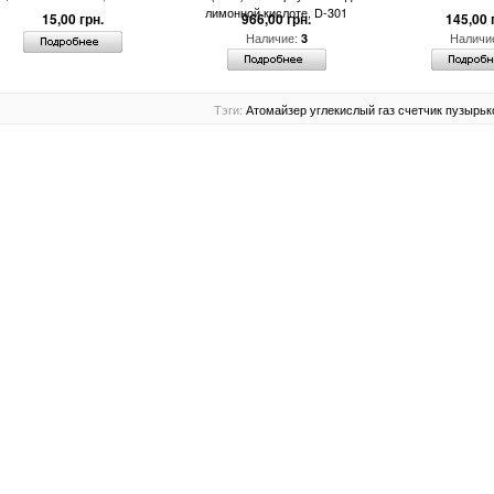
лимонной кислоте, D-301
15,00 грн.
966,00 грн.
145,00 
Наличие:
Наличи
3
Тэги:
Атомайзер
углекислый газ
счетчик пузырьк