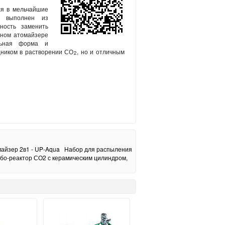
ся в мельчайшие
р выполнен из
ность заменить
нном атомайзере
ильная форма и
ником в растворении СО
, но и отличным
2
йзер 2в1 - UP-Aqua
Набор для распыления
бо-реактор СО2 с керамическим цилиндром,