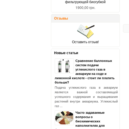
фильтрующей биогубкой
1900,00 грн.
Отзывы
Оставить отзыв!
Новые статьи
Сравнение баллонных
систем подачи
углекислого газа в
аквариум на соде и
лимонной кислоте - стоит ли платить
больше?
Подача углекислого газа в аквариум
является важной составляющей
успешного содержания и выращивания
растений внутри аквариума. Углекислый
газ ...
Часто задаваемые
вопросы о
биохимических
наполнителях для