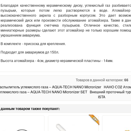
Благодаря качественному керамическому диску, углекислый газ разбивает
пузырьки, которые потом легко растворяются в воде. Атомайзе
высококачественного акрила с разборным корпусом. Это дает возмож
керамический диск или произвести обслуживание атомайзера. Также в да
реализована функция счетчика пузырьков. Отличное качество, ст
миниатюрные размеры сделают этот атомайзер не только хорошим помощ
украшением аквариума.
В комплекте - присоска для крепления.
Подходит для аквариумов дл 150л.
Высота атомайзера - 4см, диаметр керамической пластины - 14мм.
Товаров в данной категории:
66
аспылитель углекислого газа – AQUA-TECH NANO Micronizer
НАНО СО2 Атома
углекислого газа – AQUA-TECH NANO Micronizer SET
Внешний проточный тур
ISTA
 данным товаром также покупают: