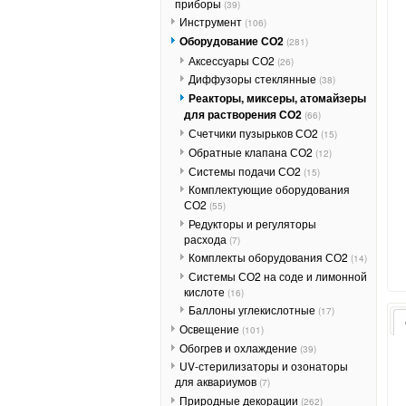
приборы
(39)
Инструмент
(106)
Оборудование СО2
(281)
Аксессуары СО2
(26)
Диффузоры стеклянные
(38)
Реакторы, миксеры, атомайзеры
для растворения СО2
(66)
Счетчики пузырьков СО2
(15)
Обратные клапана СО2
(12)
Системы подачи СО2
(15)
Комплектующие оборудования
СО2
(55)
Редукторы и регуляторы
расхода
(7)
Комплекты оборудования СО2
(14)
Системы СО2 на соде и лимонной
кислоте
(16)
Баллоны углекислотные
(17)
Освещение
(101)
Обогрев и охлаждение
(39)
UV-стерилизаторы и озонаторы
для аквариумов
(7)
Природные декорации
(262)