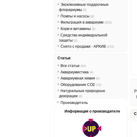
Эксклюзивные подарочные
флорариумы
(3)
Помпы и насосы
(8)
Фильтрация в аквариуме
(203)
Корм и витамины
(2)
Средства индивидуальной
защиты
(2)
Снято с продажи - АРХИВ
(372)
Статьи
Все статьи
(30)
Аквариумистика
(4)
Аквариумная химия
(5)
Оборудование СО2
(13)
Натуральные природные
Р
декорации
(8)
Производитель
Информация о производителе
С