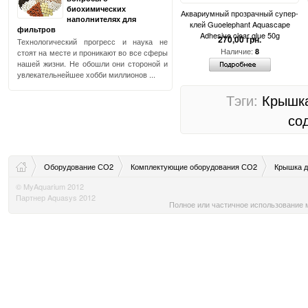
биохимических
Аквариумный прозрачный супер-
наполнителях для
клей Guoelephant Aquascape
фильтров
Adhesive clear glue 50g
270,00 грн.
Технологический прогресс и наука не
Наличие:
8
стоят на месте и проникают во все сферы
нашей жизни. Не обошли они стороной и
увлекательнейшее хобби миллионов ...
Тэги:
Крышк
со
Оборудование СО2
Комплектующие оборудования СО2
Крышка д
© MyAquarium 2012
Партнер Aquasys 2012
Полное или частичное использование м