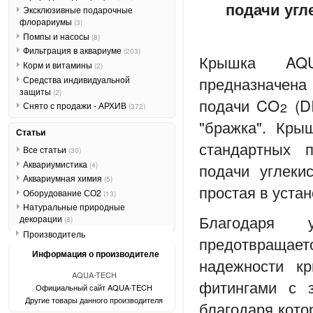
подачи угл
Эксклюзивные подарочные
флорариумы
(3)
Помпы и насосы
(8)
Фильтрация в аквариуме
(203)
Крышка AQ
Корм и витамины
(2)
предназначен
Средства индивидуальной
защиты
(2)
подачи CO
(D
2
Снято с продажи - АРХИВ
(372)
"бражка". Кры
Статьи
стандартных 
Все статьи
(30)
Аквариумистика
подачи углеки
(4)
Аквариумная химия
(5)
простая в уста
Оборудование СО2
(13)
Натуральные природные
Благодаря 
декорации
(8)
Производитель
предотвращаетс
Информация о производителе
надежности 
AQUA-TECH
фитингами с 
Официальный сайт AQUA-TECH
Другие товары данного производителя
благодаря кото