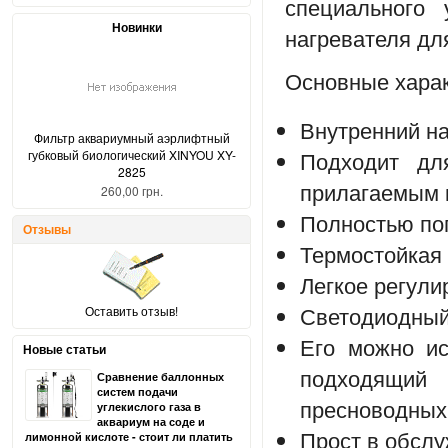
специального 
Новинки
нагревателя дл
Основные хара
Внутренний н
Фильтр аквариумный аэрлифтный
Подходит дл
губковый биологический XINYOU XY-
2825
прилагаемым 
260,00 грн.
Полностью по
Отзывы
Термостойкая 
Легкое регул
Светодиодный
Оставить отзыв!
Его можно ис
Новые статьи
подходящий
Сравнение баллонных
систем подачи
пресноводных
углекислого газа в
аквариум на соде и
Прост в обсл
лимонной кислоте - стоит ли платить