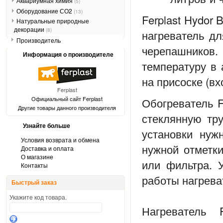
Аквариумная химия
(5)
Оборудование СО2
(13)
Ferplast Hydor
Натуральные природные
декорации
(8)
нагреватель дл
Производитель
черепашников.
Информация о производителе
температуру в 
на присоске (вх
Ferplast
Официальный сайт Ferplast
Обогреватель F
Другие товары данного производителя
стеклянную тр
Узнайте больше
установки нуж
Условия возврата и обмена
нужной отметки
Доставка и оплата
О магазине
или фильтра. 
Контакты
работы нагрева
Быстрый заказ
Укажите код товара.
Нагреватель