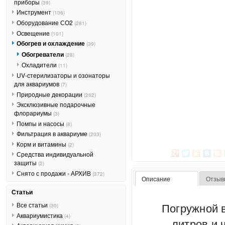
приборы
(39)
Инструмент
(106)
Оборудование СО2
(281)
Освещение
(101)
Обогрев и охлаждение
(39)
Обогреватели
(28)
Охладители
(11)
UV-стерилизаторы и озонаторы
для аквариумов
(7)
Природные декорации
(262)
Эксклюзивные подарочные
флорариумы
(3)
Помпы и насосы
(8)
Фильтрация в аквариуме
(203)
Корм и витамины
(2)
Средства индивидуальной
защиты
(2)
Снято с продажи - АРХИВ
(372)
Описание
Отзыв
Статьи
Погружной 
Все статьи
(30)
Аквариумистика
(4)
литров и 