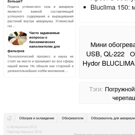
больше?
Bluclima 150:
Подача углекислого газа в аквариум
является важной составляющей
успешного содержания и выращивания
растений внутри аквариума. Углекислый
газ ...
Часто задаваемые
вопросы о
биохимических
Мини обогрева
наполнителях для
фильтров
USB, QL-222
О
Технологический прогресс и наука не
Hydor BLUCLIMA
стоят на месте и проникают во все сферы
нашей жизни. Не обошли они стороной и
увлекательнейшее хобби миллионов ...
Тэги:
Погружной
черепа
Обогрев и охлаждение
Обогреватели
Обогреватель для аквариум
© MyAquarium 2012
Партнер Aquasys 2012
Полное или частичное использование м