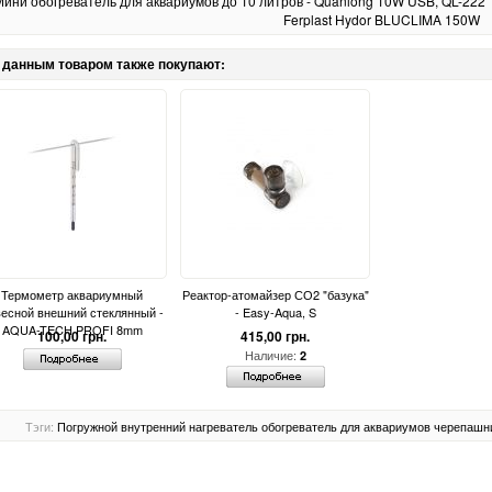
ини обогреватель для аквариумов до 10 литров - Quanlong 10W USB, QL-222
Ferplast Hydor BLUCLIMA 150W
 данным товаром также покупают:
Термометр аквариумный
Реактор-атомайзер СО2 "базука"
есной внешний стеклянный -
- Easy-Aqua, S
AQUA-TECH PROFI 8mm
100,00 грн.
415,00 грн.
Наличие:
2
Тэги:
Погружной
внутренний
нагреватель
обогреватель
для аквариумов
черепашн