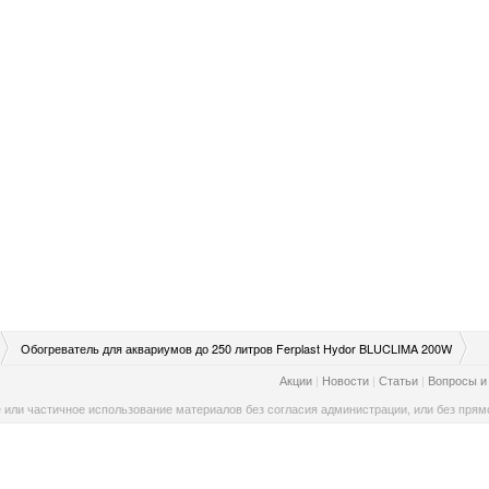
Обогреватель для аквариумов до 250 литров Ferplast Hydor BLUCLIMA 200W
Акции
|
Новости
|
Статьи
|
Вопросы и
 или частичное использование материалов без согласия администрации, или без прямо