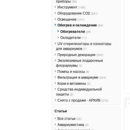
приборы
(39)
Инструмент
(106)
Оборудование СО2
(281)
Освещение
(101)
Обогрев и охлаждение
(39)
Обогреватели
(28)
Охладители
(11)
UV-стерилизаторы и озонаторы
для аквариумов
(7)
Природные декорации
(262)
Эксклюзивные подарочные
флорариумы
(3)
Помпы и насосы
(8)
Фильтрация в аквариуме
(203)
Корм и витамины
(2)
Средства индивидуальной
защиты
(2)
Снято с продажи - АРХИВ
(372)
Статьи
Все статьи
(30)
Аквариумистика
(4)