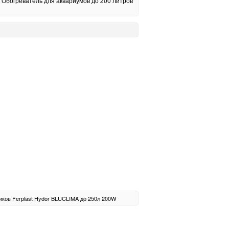
Обогреватель для аквариумов до 200 литров
иков
Ferplast
Hydor
BLUCLIMA
до 250л
200W