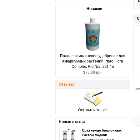
М
Новинки
С
Полное комплексное удобрение для
аквариумных растений Ptero Flora
Complex Pro №2, 2в1 1л
375,00 грн.
Отзывы
нав
Оставить отзыв!
Новые статьи
Сравнение баллонных
систем подачи
углекислого газа в