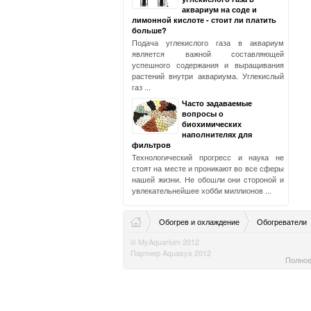
аквариум на соде и
лимонной кислоте - стоит ли платить
больше?
Подача углекислого газа в аквариум
является важной составляющей
успешного содержания и выращивания
растений внутри аквариума. Углекислый
газ ...
Часто задаваемые
вопросы о
биохимических
наполнителях для
фильтров
Технологический прогресс и наука не
стоят на месте и проникают во все сферы
нашей жизни. Не обошли они стороной и
увлекательнейшее хобби миллионов ...
Обогрев и охлаждение
Обогреватели
© MyAquarium 2012
Партнер Aquasys 2012
Полное