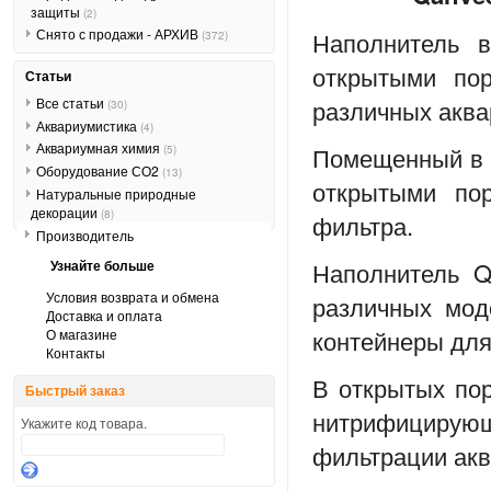
защиты
(2)
Снято с продажи - АРХИВ
Наполнитель 
(372)
открытыми пор
Статьи
различных аква
Все статьи
(30)
Аквариумистика
(4)
Аквариумная химия
Помещенный в к
(5)
Оборудование СО2
(13)
открытыми пор
Натуральные природные
декорации
(8)
фильтра.
Производитель
Узнайте больше
Наполнитель Q
Условия возврата и обмена
различных мод
Доставка и оплата
контейнеры дл
О магазине
Контакты
В открытых по
Быстрый заказ
нитрифициру
Укажите код товара.
фильтрации ак