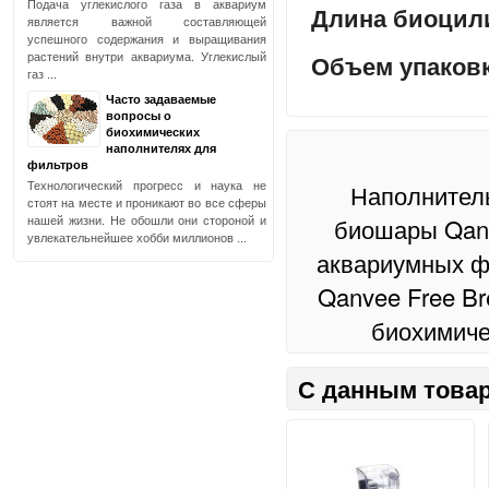
Подача углекислого газа в аквариум
Длина биоцил
является важной составляющей
успешного содержания и выращивания
растений внутри аквариума. Углекислый
Объем упаков
газ ...
Часто задаваемые
вопросы о
биохимических
наполнителях для
фильтров
Технологический прогресс и наука не
Наполнител
стоят на месте и проникают во все сферы
нашей жизни. Не обошли они стороной и
биошары Qanve
увлекательнейшее хобби миллионов ...
аквариумных ф
Qanvee Free Br
биохимиче
С данным товар