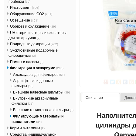
приборы
(39)
Инструмент
(106)
Оборудование СО2
(281)
Освещение
(101)
Обогрев и охлаждение
(39)
UV-стерилизаторы и озонаторы
для аквариумов
(7)
Природные декорации
(262)
Эксклюзивные подарочные
флорариумы
(3)
Помпы и насосы
(8)
Фильтрация в аквариуме
(203)
Аксессуары для фильтров
(51)
Аэрлифтные и донные
фильтры
(53)
Внешние навесные фильтры
(39)
Описание
Допол
Внутренние аквариумные
фильтры
(23)
Внешние канистровые фильтры
(3)
Наполнител
Фильтрующие материалы и
наполнители
(34)
цилиндры д
Корм и витамины
(2)
Qanvee
Средства индивидуальной