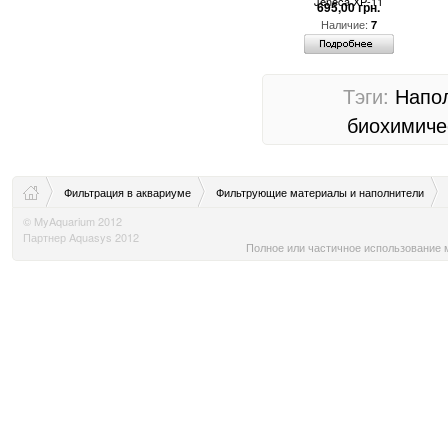
Jeneca XP-11
695,00 грн.
Наличие:
7
Тэги:
Напо
биохимиче
Фильтрация в аквариуме
Фильтрующие материалы и наполнители
© MyAquarium 2012
Наполнитель для аквариумных фильтров - цилиндры для биохимической фильтраци
Партнер Aquasys 2012
Полное или частичное использование м