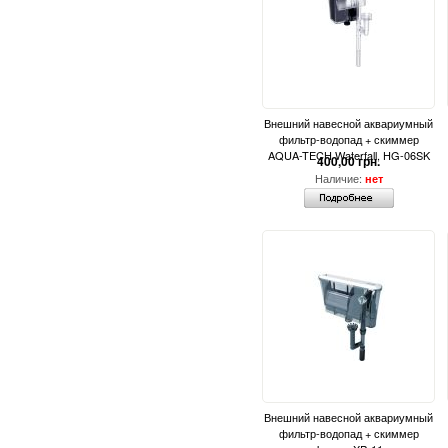
Внешний навесной аквариумный
фильтр-водопад + скиммер
AQUA-TECH Waterfall, HG-06SK
400,00 грн.
Наличие:
нет
Внешний навесной аквариумный
фильтр-водопад + скиммер