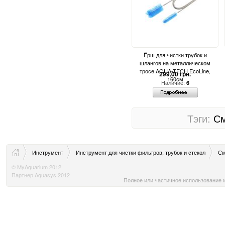
Ёрш для чистки трубок и
шлангов на металлическом
тросе AQUA-TECH EcoLine,
299,00 грн.
160см
Наличие:
6
Тэги:
С
Инструмент
Инструмент для чистки фильтров, трубок и стекол
См
© MyAquarium 2012
Партнер Aquasys 2012
Полное или частичное использование м