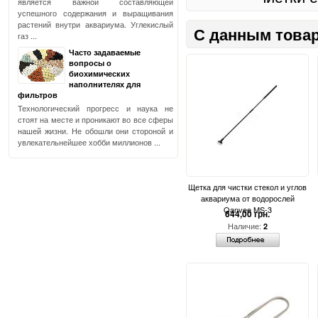
является важной составляющей
успешного содержания и выращивания
растений внутри аквариума. Углекислый
С данным товар
газ ...
Часто задаваемые
вопросы о
биохимических
наполнителях для
фильтров
Технологический прогресс и наука не
стоят на месте и проникают во все сферы
нашей жизни. Не обошли они стороной и
увлекательнейшее хобби миллионов ...
Щетка для чистки стекол и углов
аквариума от водорослей
Qanvee MS-3
644,00 грн.
Наличие:
2