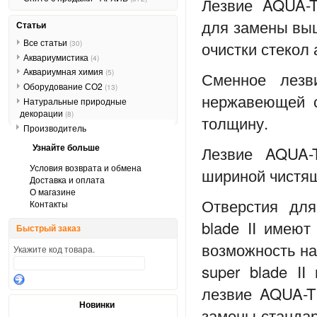
Лезвие AQUA-T
для замены выш
Статьи
Все статьи
очистки стекол
(30)
Аквариумистика
(4)
Аквариумная химия
(5)
Сменное лезв
Оборудование СО2
(13)
нержавеющей с
Натуральные природные
декорации
(8)
толщину.
Производитель
Узнайте больше
Лезвие AQUA-
Условия возврата и обмена
шириной чистящ
Доставка и оплата
О магазине
Отверстия дл
Контакты
blade
II
имеют 
Быстрый заказ
возможность н
Укажите код товара.
super blade
II
лезвие AQUA
Новинки
замены стандар