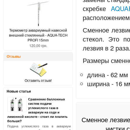
скребке
AQUA
расположением
Сменное лезвие
Термометр аквариумный навесной
внешний стеклянный - AQUA-TECH
стекол. Это п
PROFI 15mm
120,00 грн.
лезвия в 2 раза
Отзывы
Размеры сменно
длина - 62 мм
Оставить отзыв!
ширина - 16 м
Новые статьи
Сравнение баллонных
систем подачи
углекислого газа в
аквариум на соде и
лимонной кислоте - стоит ли платить
Сменное лезвие
больше?
Подача углекислого газа в аквариум
чистки 