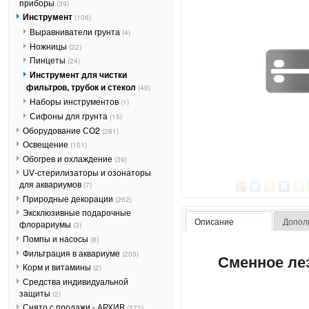
приборы
(39)
Инструмент
(106)
Выравниватели грунта
(4)
Ножницы
(22)
Пинцеты
(24)
Инструмент для чистки
фильтров, трубок и стекол
(40)
Наборы инструментов
(1)
Сифоны для грунта
(15)
Оборудование СО2
(281)
Освещение
(101)
Обогрев и охлаждение
(39)
UV-стерилизаторы и озонаторы
для аквариумов
(7)
Природные декорации
(262)
Эксклюзивные подарочные
Описание
Допол
флорариумы
(3)
Помпы и насосы
(8)
Фильтрация в аквариуме
(203)
Сменное ле
Корм и витамины
(2)
Средства индивидуальной
защиты
(2)
Снято с продажи - АРХИВ
(372)