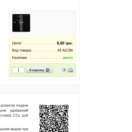
Цена:
6,00 грн.
Код товара:
AT-ACON
Наличие:
много
 шлангов подачи
дачи удобрений
истемах СО
для
2
ешним видом при