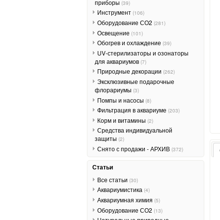
приборы
(39)
Инструмент
(106)
Оборудование СО2
(281)
Освещение
(101)
Обогрев и охлаждение
(39)
UV-стерилизаторы и озонаторы
для аквариумов
(7)
Природные декорации
(262)
Эксклюзивные подарочные
флорариумы
(3)
Помпы и насосы
(8)
Фильтрация в аквариуме
(203)
Корм и витамины
(2)
Средства индивидуальной
защиты
(2)
Снято с продажи - АРХИВ
(372)
Статьи
Все статьи
(30)
Аквариумистика
(4)
Аквариумная химия
(5)
Оборудование СО2
(13)
Натуральные природные