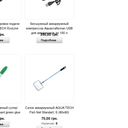
ировки подачи
Бесшумный аквариумный
ECH EcoLine
компрессор Aquacraftsman USB
e
для аквариумов до 100 л
рн.
350,00 грн.
еный супер-
Сачок аквариумный AQUA-TECH
ant green glue
Fish Net Standart, S (80х60)
рн.
70,00 грн.
Наличие:
5