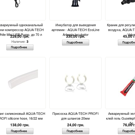
квариумный одноканальный
Инкубатор для выведения
Краник для регул
ни-компрессор AQUA-TECH
артемии - AQUA-TECH EcoLine
воздуха, AQUA-T
hite Mini USB Pump, до 70 л
Artemia Incubator
Valv
228,00 грн.
330,00 грн.
45,00 г
Наличие:
3
нг силиконовый AQUA-TECH
Присоска AQUA-TECH PROFI
Аквариумный зел
OFI silicone hose, 16/22 мм
для шлангов 20мм
клей гель Guoeleph
5g
138,00 грн.
24,00 грн.
76,00 г