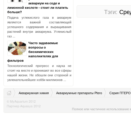
аквариум на соде и
лимонной кислоте - стоит ли платить
Тэги:
Сре
больше?
Подача углекислого газа в аквариум
является важной составляющей
успешного содержания и выращивания
растений внутри аквариума. Углекислый
газ ...
Часто задаваемые
вопросы о
биохимических
наполнителях для
фильтров
Технологический прогресс и наука не
стоят на месте и проникают во все сферы
нашей жизни. Не обошли они стороной и
увлекательнейшее хобби миллионов ...
Аквариумная химия
Аквариумные препараты Ptero
Серия ПТЕРО
© MyAquarium 2012
Партнер Aquasys 2012
Полное или частичное использование м