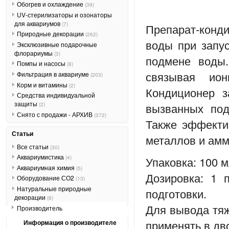
Обогрев и охлаждение
(39)
UV-стерилизаторы и озонаторы
для аквариумов
(7)
Препарат-кон
Природные декорации
(262)
воды при запус
Эксклюзивные подарочные
флорариумы
(3)
подмене воды
Помпы и насосы
(8)
связывая ио
Фильтрация в аквариуме
(203)
Корм и витамины
(2)
Кондиционер з
Средства индивидуальной
защиты
вызванных под
(2)
Снято с продажи - АРХИВ
(372)
Также эффекти
Статьи
металлов и амм
Все статьи
(30)
Аквариумистика
Упаковка: 100 
(4)
Аквариумная химия
(5)
Дозировка: 1 
Оборудование СО2
(13)
Натуральные природные
подготовки.
декорации
(8)
Для вывода тя
Производитель
применять в дв
Информация о производителе