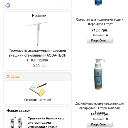
Новинки
Средство для подготовки воды -
Птеро Аква Старт
71,00 грн.
Наличие:
4
Термометр аквариумный навесной
внешний стеклянный - AQUA-TECH
PROFI 12mm
110,00 грн.
Отзывы
Оставить отзыв!
Дезинфицирующее средство для
аквариума - Птеро Аквасан
Новые статьи
Бактал
140,00 грн.
Сравнение баллонных
Наличие:
8
систем подачи
углекислого газа в