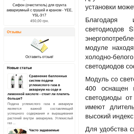
установки може
Сифон (очиститель) для грунта
аквариумный с грушей и краном - YEE,
YSL-317
Благодаря и
450,00 грн.
светодиодов S
Отзывы
энергопотребл
модуле находя
холодно-бело
Оставить отзыв!
светодиодов со
Новые статьи
Сравнение баллонных
Модуль со свет
систем подачи
углекислого газа в
400 оснащен 
аквариум на соде и
лимонной кислоте - стоит ли платить
светодиоды от
больше?
Подача углекислого газа в аквариум
имеют длител
является важной составляющей
успешного содержания и выращивания
высокий индекс 
растений внутри аквариума. Углекислый
газ ...
Для удобства 
Часто задаваемые