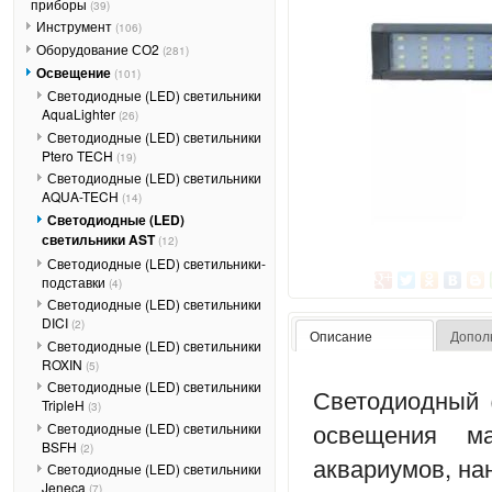
приборы
(39)
Инструмент
(106)
Оборудование СО2
(281)
Освещение
(101)
Светодиодные (LED) светильники
AquaLighter
(26)
Светодиодные (LED) светильники
Ptero TECH
(19)
Светодиодные (LED) светильники
AQUA-TECH
(14)
Светодиодные (LED)
светильники AST
(12)
Светодиодные (LED) светильники-
подставки
(4)
Светодиодные (LED) светильники
DICI
(2)
Описание
Допол
Светодиодные (LED) светильники
ROXIN
(5)
Светодиодные (LED) светильники
Светодиодный 
TripleH
(3)
освещения ма
Светодиодные (LED) светильники
BSFH
(2)
аквариумов, на
Светодиодные (LED) светильники
Jeneca
(7)