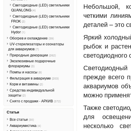
Небольшой, к
Светодиодные (LED) светильники
QUANLONG
(4)
четкими линия
Светодиодные (LED) светильники
FROK
(2)
деталей – это 
Светодиодные (LED) светильники
Hydor
(1)
Яркий холодный
Обогрев и охлаждение
(39)
рыбок и растен
UV-стерилизаторы и озонаторы
для аквариумов
(7)
светодиодного 
Природные декорации
(262)
Эксклюзивные подарочные
Светодиодный
флорариумы
(3)
Помпы и насосы
(8)
прежде всего п
Фильтрация в аквариуме
(203)
аквариумов объ
Корм и витамины
(2)
Средства индивидуальной
можно применят
защиты
(2)
Снято с продажи - АРХИВ
(372)
Также светодио
Статьи
для освещен
Все статьи
(30)
несколько св
Аквариумистика
(4)