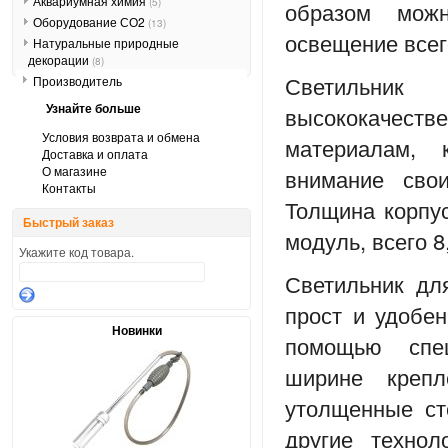
Аквариумная химия
(5)
образом можн
Оборудование СО2
(13)
освещение всег
Натуральные природные
декорации
(8)
Светильник
Производитель
Узнайте больше
высококачеств
Условия возврата и обмена
материалам, 
Доставка и оплата
О магазине
внимание сво
Контакты
Толщина корпус
Быстрый заказ
модуль, всего 8
Укажите код товара.
Светильник дл
прост и удобен
Новинки
помощью спец
ширине крепл
утолщенные ст
другие техно