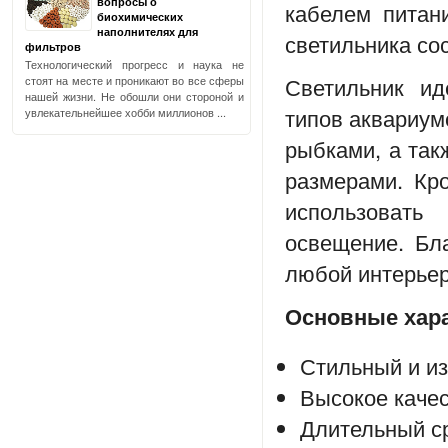
вопросы о
кабелем питан
биохимических
наполнителях для
светильника сос
фильтров
Технологический прогресс и наука не
Светильник и
стоят на месте и проникают во все сферы
нашей жизни. Не обошли они стороной и
типов аквариум
увлекательнейшее хобби миллионов ...
рыбками, а так
размерами. Кр
использовать
освещение. Бл
любой интерьер
Основные хара
Стильный и и
Высокое каче
Длительный с