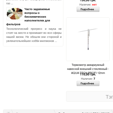
130,00 грн.
газ ...
Наличие:
нет
Часто задаваемые
вопросы о
биохимических
наполнителях для
фильтров
Технологический прогресс и наука не
стоят на месте и проникают во все сферы
нашей жизни. Не обошли они стороной и
увлекательнейшее хобби миллионов ...
Термометр аквариумный
навесной внешний стеклянный -
AQUA-TECH PROFI 12mm
110,00 грн.
Наличие:
7
Тэ