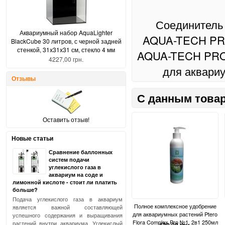
Соединитель
Аквариумный набор AquaLighter
AQUA-TECH PRO
BlackCube 30 литров, с черной задней
стенкой, 31х31х31 см, стекло 4 мм
AQUA-TECH PRO
4227,00 грн.
для аквариу
Отзывы
С данным товар
Оставить отзыв!
Новые статьи
Сравнение баллонных
систем подачи
углекислого газа в
аквариум на соде и
лимонной кислоте - стоит ли платить
больше?
Подача углекислого газа в аквариум
Полное комплексное удобрение
является важной составляющей
для аквариумных растений Ptero
успешного содержания и выращивания
Flora Complex Pro №1, 2в1 250мл
растений внутри аквариума. Углекислый