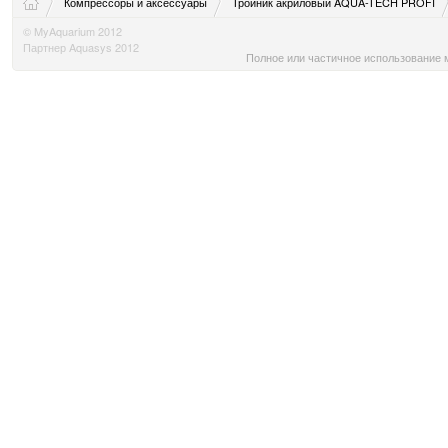
Компрессоры и аксессуары
Тройник акриловый AQUA-TECH PROFI
© MyAquarium 2012
Партнер Aquasys 2012
Полное или частичное использование м