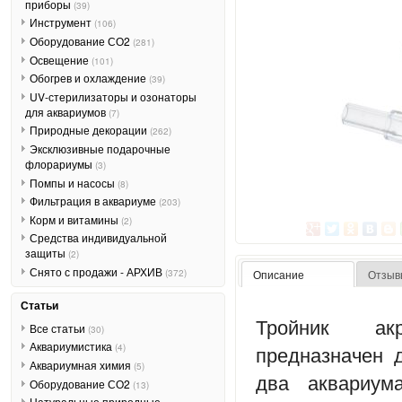
приборы
(39)
Инструмент
(106)
Оборудование СО2
(281)
Освещение
(101)
Обогрев и охлаждение
(39)
UV-стерилизаторы и озонаторы
для аквариумов
(7)
Природные декорации
(262)
Эксклюзивные подарочные
флорариумы
(3)
Помпы и насосы
(8)
Фильтрация в аквариуме
(203)
Корм и витамины
(2)
Средства индивидуальной
защиты
(2)
Снято с продажи - АРХИВ
(372)
Описание
Отзыв
Статьи
Тройник а
Все статьи
(30)
Аквариумистика
предназначен 
(4)
Аквариумная химия
(5)
два аквариум
Оборудование СО2
(13)
Натуральные природные