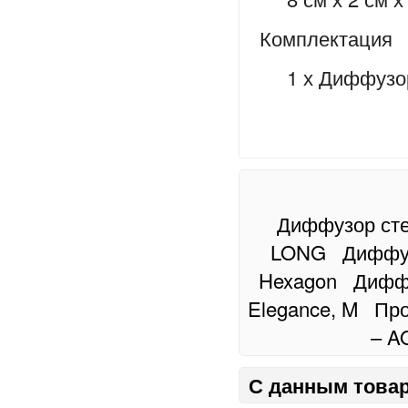
Комплектация
1 х Диффузор 
Диффузор ст
LONG
Диффу
Hexagon
Дифф
Elegance, M
Про
– AQ
С данным товар