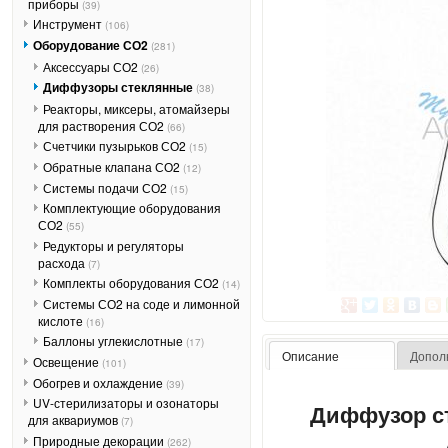
приборы
(39)
Инструмент
(106)
Оборудование СО2
(281)
Аксессуары СО2
(26)
Диффузоры стеклянные
(38)
Реакторы, миксеры, атомайзеры
для растворения СО2
(66)
Счетчики пузырьков СО2
(15)
Обратные клапана СО2
(12)
Системы подачи СО2
(15)
Комплектующие оборудования
СО2
(55)
Редукторы и регуляторы
расхода
(7)
Комплекты оборудования СО2
(14)
Системы СО2 на соде и лимонной
кислоте
(16)
Баллоны углекислотные
(17)
Описание
Допол
Освещение
(101)
Обогрев и охлаждение
(39)
UV-стерилизаторы и озонаторы
Диффузор с
для аквариумов
(7)
Природные декорации
(262)