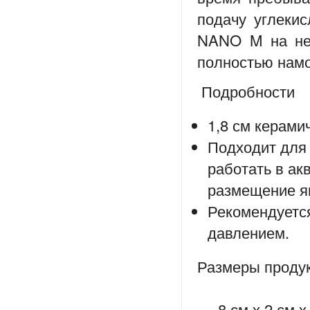
подачу углекис
NANO M на
н
полностью нам
Подробности
1,8 см
керамич
Подходит для
работать в
ак
размещение
я
Рекомендуетс
давлением
.
Размеры проду
8 см
х 2 см
х