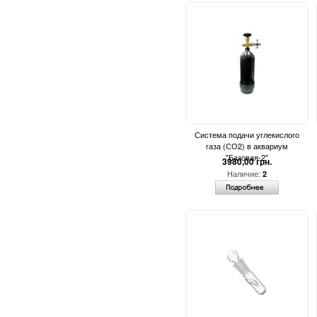
Система подачи углекислого
газа (СО2) в аквариум
"Базовая-2"
3980,00 грн.
Наличие:
2