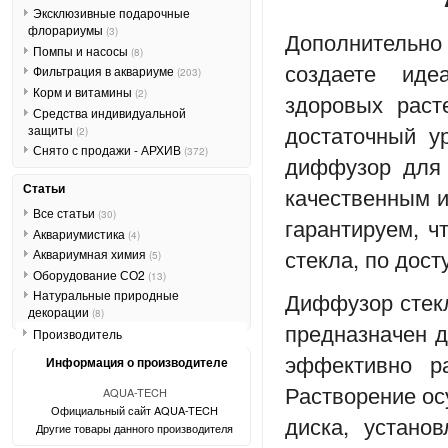
Эксклюзивные подарочные
флорариумы
(3)
Дополнительно 
Помпы и насосы
(8)
создаете иде
Фильтрация в аквариуме
(203)
Корм и витамины
(2)
здоровых раст
Средства индивидуальной
достаточный у
защиты
(2)
Снято с продажи - АРХИВ
(372)
диффузор для
Статьи
качественным и
Все статьи
(30)
гарантируем, ч
Аквариумистика
(4)
стекла, по дост
Аквариумная химия
(5)
Оборудование СО2
(13)
Диффузор сте
Натуральные природные
декорации
(8)
предназначен д
Производитель
эффективно ра
Информация о производителе
Растворение ос
AQUA-TECH
Официальный сайт AQUA-TECH
диска, устано
Другие товары данного производителя