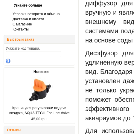
диффузор
дл
Узнайте больше
вручную и явля
Условия возврата и обмена
Доставка и оплата
внешнему вид
О магазине
системами под
Контакты
на основе соды
Быстрый заказ
Укажите код товара.
Диффузор
дл
удлиненную вер
вид. Благодаря
Новинки
установлен даж
не только укра
поможет обесп
эффективног
Краник для регулировки подачи
воздуха, AQUA-TECH EcoLine Valve
аквариумов до 
45,00 грн.
Для использов
Отзывы