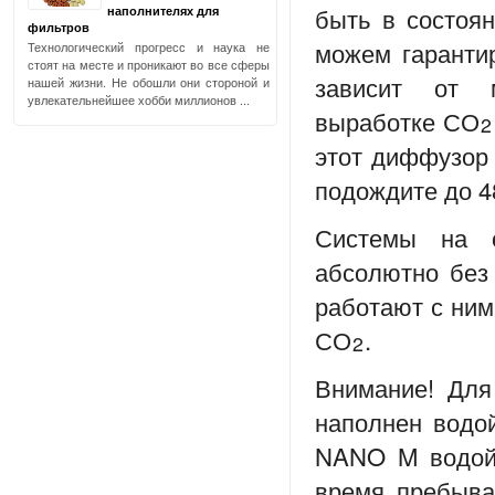
быть в состоя
наполнителях для
фильтров
можем гарантир
Технологический прогресс и наука не
стоят на месте и проникают во все сферы
зависит от 
нашей жизни. Не обошли они стороной и
увлекательнейшее хобби миллионов ...
выработке СО
2
этот диффузор 
подождите до 4
Системы на 
абсолютно без
работают с ним
СО
.
2
Внимание! Для
наполнен водо
NANO M
водой
время пребыва