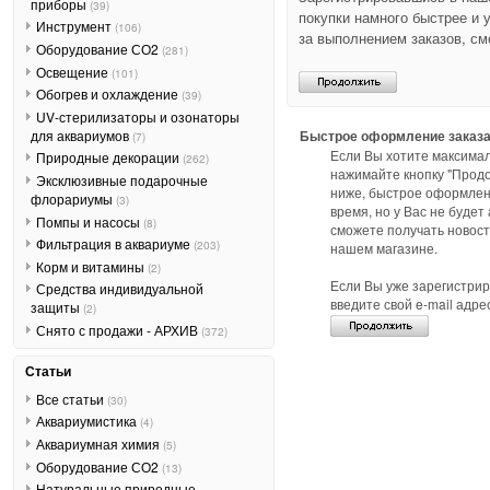
приборы
(39)
покупки намного быстрее и 
Инструмент
(106)
за выполнением заказов, см
Оборудование СО2
(281)
Освещение
(101)
Обогрев и охлаждение
(39)
UV-стерилизаторы и озонаторы
для аквариумов
Быстрое оформление заказ
(7)
Если Вы хотите максимал
Природные декорации
(262)
нажимайте кнопку "Прод
Эксклюзивные подарочные
ниже, быстрое оформлен
флорариумы
(3)
время, но у Вас не будет
Помпы и насосы
(8)
сможете получать новост
Фильтрация в аквариуме
(203)
нашем магазине.
Корм и витамины
(2)
Если Вы уже зарегистрир
Средства индивидуальной
введите свой e-mail адре
защиты
(2)
Снято с продажи - АРХИВ
(372)
Статьи
Все статьи
(30)
Аквариумистика
(4)
Аквариумная химия
(5)
Оборудование СО2
(13)
Натуральные природные