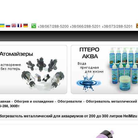
+38/067/288-5200 +38/066/288-5201 +38/073/288-5201
»
»
»
лавная
Обогрев и охлаждение
Обогреватели
Обогреватель металлический д
U-288, 300Вт
богреватель металлический для аквариумов от 200 до 300 литров HeiMizu 