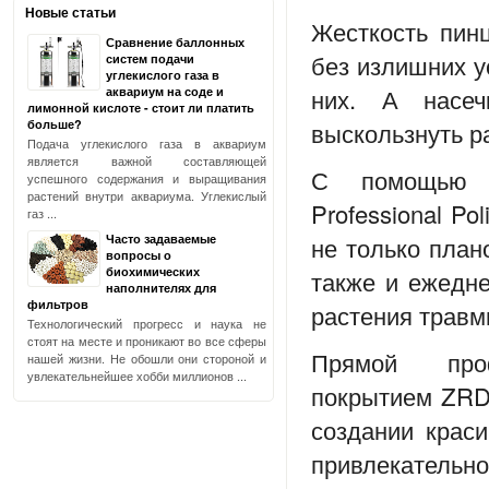
Новые статьи
Жесткость пин
Сравнение баллонных
без излишних у
систем подачи
углекислого газа в
них. А насеч
аквариум на соде и
лимонной кислоте - стоит ли платить
больше?
выскользнуть р
Подача углекислого газа в аквариум
является важной составляющей
С помощью п
успешного содержания и выращивания
растений внутри аквариума. Углекислый
Professional Pol
газ ...
не только план
Часто задаваемые
вопросы о
биохимических
также и ежедне
наполнителях для
фильтров
растения травм
Технологический прогресс и наука не
стоят на месте и проникают во все сферы
Прямой про
нашей жизни. Не обошли они стороной и
увлекательнейшее хобби миллионов ...
покрытием
ZRDR
создании крас
привлекательно