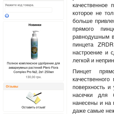
качественное п
Укажите код товара.
которое не то
больше привле
Новинки
прямого
пин
равнодушным в
пинцета
ZRDR 
настроение и с
легкой и непри
Полное комплексное удобрение для
аквариумных растений Ptero Flora
Пинцет пря
Complex Pro №2, 2в1 250мл
130,00 грн.
качественного
поверхность и 
Отзывы
насечки для 
нанесены и на 
Оставить отзыв!
даже самые неж