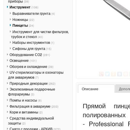
приборы
(39)
Инструмент
(106)
Выравниватели грунта
(4)
Ножницы
(22)
Пинцеты
(24)
Инструмент для чистки фильтров,
трубок и стекол
(40)
Наборы инструментов
(1)
Сифоны для грунта
(15)
Оборудование СО2
(281)
Освещение
(101)
Обогрев и охлаждение
(39)
UV-стерилизаторы и озонаторы
для аквариумов
(7)
Природные декорации
(262)
Описание
Допол
Эксклюзивные подарочные
флорариумы
(3)
Помпы и насосы
(8)
Прямой пинц
Фильтрация в аквариуме
(203)
Корм и витамины
полирован
(2)
Средства индивидуальной
- Professional
защиты
(2)
Снято с продажи - АРХИВ
(372)