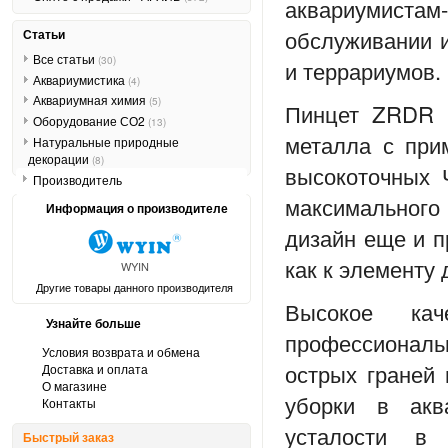
аквариумистам
обслуживании и
Статьи
Все статьи
(30)
и террариумов.
Аквариумистика
(4)
Аквариумная химия
(5)
Пинцет ZRDR Pr
Оборудование СО2
(13)
металла с при
Натуральные природные
декорации
(8)
высокоточных 
Производитель
максимального
Информация о производителе
дизайн еще и п
как к элементу 
WYIN
Другие товары данного производителя
Высокое кач
Узнайте больше
профессиональ
Условия возврата и обмена
острых граней 
Доставка и оплата
О магазине
уборки в акв
Контакты
усталости в
Быстрый заказ