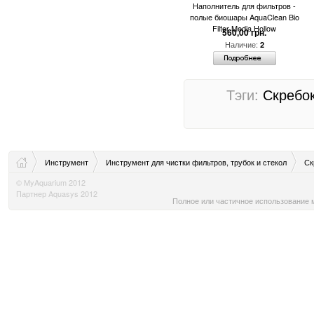
Наполнитель для фильтров -
полые биошары AquaClean Bio
Filter Media Hollow
560,00 грн.
Наличие:
2
Тэги:
Скребо
Инструмент
Инструмент для чистки фильтров, трубок и стекол
Ск
© MyAquarium 2012
Партнер Aquasys 2012
Полное или частичное использование м