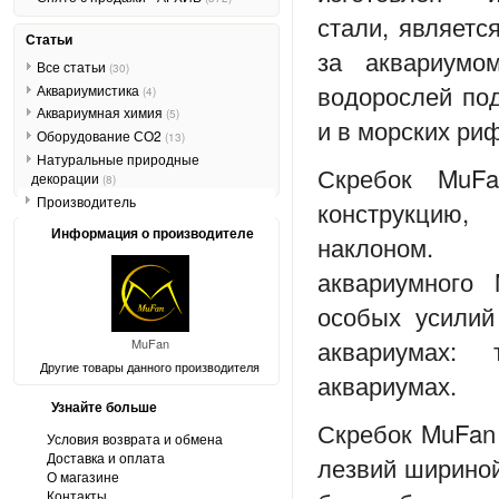
стали
, являетс
Статьи
за аквариумо
Все статьи
(30)
водорослей под
Аквариумистика
(4)
Аквариумная химия
(5)
и в морских ри
Оборудование СО2
(13)
Натуральные природные
Скребок MuFa
декорации
(8)
Производитель
конструкцию
Информация о производителе
наклоном.
аквариумного 
особых усилий
аквариумах: 
MuFan
Другие товары данного производителя
аквариумах.
Узнайте больше
Скребок MuFan 
Условия возврата и обмена
Доставка и оплата
лезвий шириной
О магазине
Контакты