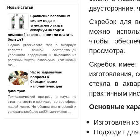
двусторонние, 
Новые статьи
Сравнение баллонных
Скребок для в
систем подачи
углекислого газа в
можно исполь
аквариум на соде и
лимонной кислоте - стоит ли платить
чтобы обеспе
больше?
Подача углекислого газа в аквариум
просмотра.
является важной составляющей
успешного содержания и выращивания
растений внутри аквариума. Углекислый
Скребок имеет
газ ...
изготовления, 
Часто задаваемые
вопросы о
стекла в аква
биохимических
наполнителях для
практичным инс
фильтров
Технологический прогресс и наука не
стоят на месте и проникают во все сферы
Основные хара
нашей жизни. Не обошли они стороной и
увлекательнейшее хобби миллионов ...
Изготовлен и
Подходит для 