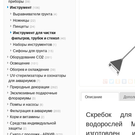
приборы
(39)
Инструмент
(106)
Выравниватели грунта
(4)
Ножницы
(22)
Пинцеты
(24)
Инструмент для чистки
фильтров, трубок и стекол
(40)
Наборы инструментов
(1)
Сифоны для грунта
(15)
Оборудование СО2
(281)
Освещение
(101)
Обогрев и охлаждение
(39)
UV-стерилизаторы и озонаторы
для аквариумов
(7)
Природные декорации
(262)
Эксклюзивные подарочные
Описание
Допол
флорариумы
(3)
Помпы и насосы
(8)
Фильтрация в аквариуме
(203)
Скребок для
Корм и витамины
(2)
водорослей M
Средства индивидуальной
защиты
(2)
изготовле
Снято с продажи - АРХИВ
(372)