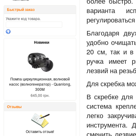
более быстро.
варианта ис
Быстрый заказ
регулироваться
Укажите код товара.
Благодаря дву
удобно очищать
Новинки
20 см, так и в
ручка имеет 
лезвий на резь
Помпа циркуляционная, волновой
Для скребка мо
насос (волногенератор) - Quanlong,
300M
В скребке для 
645,00 грн.
система крепл
Отзывы
легко закручи
инструмента. 
Оставить отзыв!
сменить лезвие